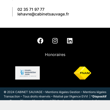
02 35 71 97 77
lehavre@cabinetsauvage.fr
Honoraires
© 2024 CABINET SAUVAGE –
Mentions légales Gestion
–
Mentions légales
Transaction
– Tous droits réservés – Réalisé par l
‘
Agence EVVI
| *
Dispositif
d’opposition au démarchage téléphonique
: l’inscription sur la liste
d’opposition au démarchage téléphonique Bloctel est gratuite. Vous pouvez
vous inscrire sur le site internet
bloctel.gouv.fr
.