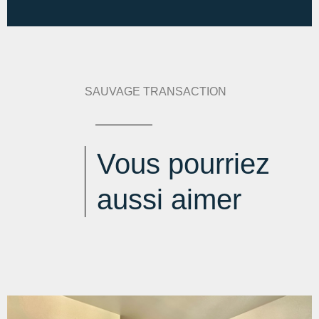
min : 774 € / an
-
max : 1048 € / an
SAUVAGE TRANSACTION
Vous pourriez
aussi aimer