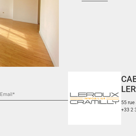
CAB
LER
55 rue
+33 2 