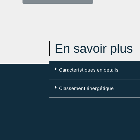
En savoir plus
Caractéristiques en détails
Code postal :
76500
Classement énergétique
Ville :
ELBEUF
Type mandat :
S
Référence :
2639
Dépôt de garantie :
520 €