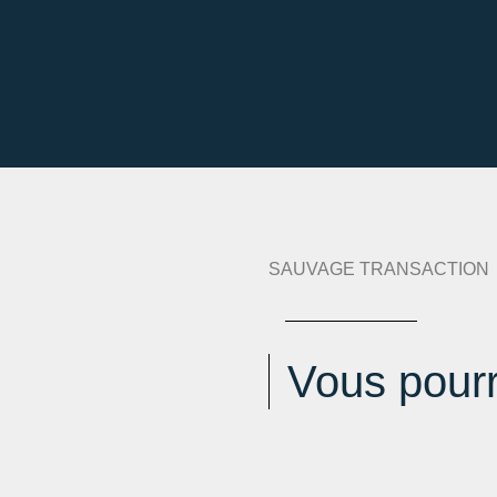
arges :
PROVISION SUR CHARGE
que :
239 kWh an/m².an
erre :
52 kg eqCO2/m².an
n
SAUVAGE TRANSACTION
Vous pourr