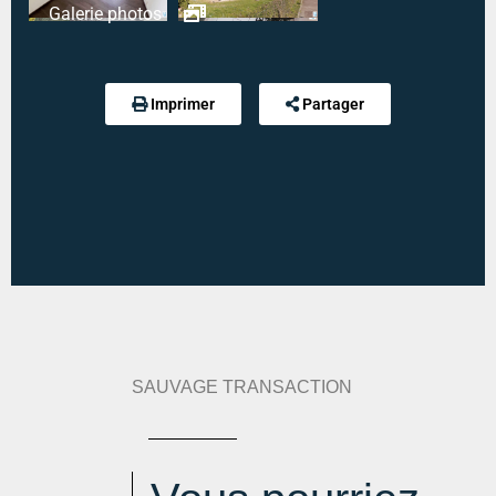
Galerie photos
Référence :
6358
Modalité de règlement desdites charges :
CHARGES FORFAITAIRE
Imprimer
Partager
Diagnostic de performance énergétique :
247 kWh
an/m².an
Indice d'émission de gaz à effet de serre :
40 kg
eqCO2/m².an
SAUVAGE TRANSACTION