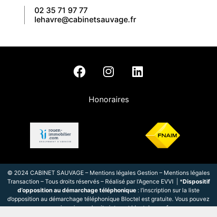
02 35 71 97 77
lehavre@cabinetsauvage.fr
Honoraires
© 2024 CABINET SAUVAGE –
Mentions légales Gestion
–
Mentions légales
Transaction
– Tous droits réservés – Réalisé par l
‘
Agence EVVI
| *
Dispositif
d’opposition au démarchage téléphonique
: l’inscription sur la liste
d’opposition au démarchage téléphonique Bloctel est gratuite. Vous pouvez
vous inscrire sur le site internet
bloctel.gouv.fr
.