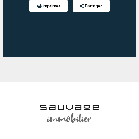
Imprimer
Partager
Diagnostic de performance énergétique :
324 kWh
an/m².an
Indice d'émission de gaz à effet de serre :
12 kg
eqCO2/m².an
Estimation des dépenses annuelles :
min : 1780 € / an
-
max : 2440 € / an