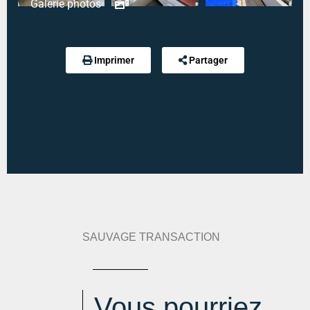
Galerie photos
Référence :
1979B
Modalité de règlement desdites charges :
CHARGES FORFAITAIRE
Imprimer
Partager
Diagnostic de performance énergétique :
141 kWh
an/m².an
Indice d'émission de gaz à effet de serre :
4 kg
eqCO2/m².an
Estimation des dépenses annuelles :
min : 620 € / an
-
max : 880 € / an
SAUVAGE TRANSACTION
Vous pourriez