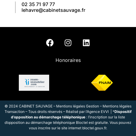
02 35 71 97 77
lehavre@cabinetsauvage.fr
Honoraires
© 2024 CABINET SAUVAGE –
Mentions légales Gestion
–
Mentions légales
Transaction
– Tous droits réservés – Réalisé par l
‘
Agence EVVI
| *
Dispositif
d’opposition au démarchage téléphonique
: l’inscription sur la liste
d’opposition au démarchage téléphonique Bloctel est gratuite. Vous pouvez
vous inscrire sur le site internet
bloctel.gouv.fr
.