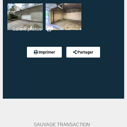
Code postal :
76100
Ville :
ROUEN
Secteur :
SAINT SEVER
Galerie photos
Type mandat :
Gestion
Référence :
LETOUR-CART-BOXMOTO
Imprimer
Partager
Dépôt de garantie :
50 €
Honoraires de location :
100 €
Modalité de règlement desdites charges :
PROVISION SUR CHARGE
SAUVAGE TRANSACTION