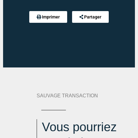
Indice d'émission de gaz à effet de serre :
9 kg
eqCO2/m².an
Imprimer
Partager
SAUVAGE TRANSACTION
Vous pourriez