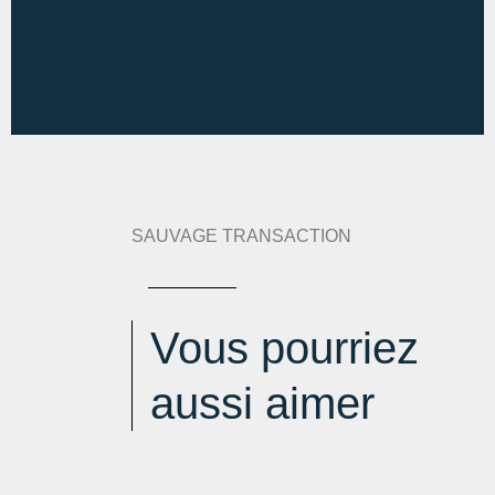
Diagnostic de performance énergétique :
86 kWh
an/m².an
Indice d'émission de gaz à effet de serre :
15 kg
eqCO2/m².an
SAUVAGE TRANSACTION
Estimation des dépenses annuelles :
min : 450 € / an
-
max : 660 € / an
Vous pourriez
aussi aimer