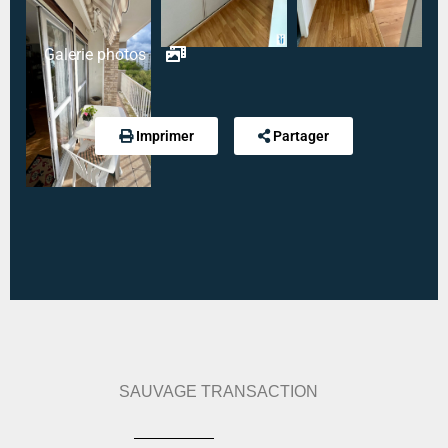
Etage n° :
6
Ascenseur :
Oui
Galerie photos
Type mandat :
SemiExclusif
Référence :
3718
Imprimer
Partager
Modalité de règlement desdites charges :
CHARGES FORFAITAIRE
SAUVAGE TRANSACTION