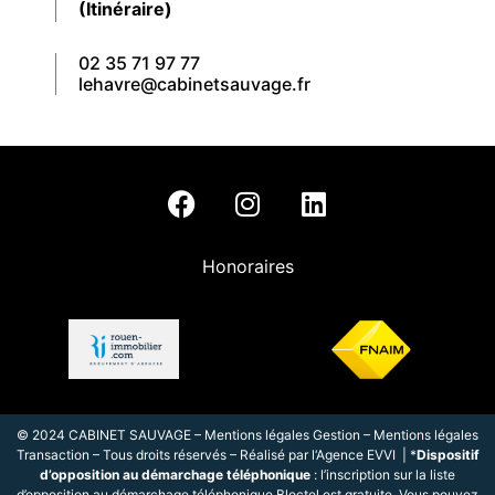
(Itinéraire)
02 35 71 97 77
lehavre@cabinetsauvage.fr
Honoraires
© 2024 CABINET SAUVAGE –
Mentions légales Gestion
–
Mentions légales
Transaction
– Tous droits réservés – Réalisé par l
‘
Agence EVVI
| *
Dispositif
d’opposition au démarchage téléphonique
: l’inscription sur la liste
d’opposition au démarchage téléphonique Bloctel est gratuite. Vous pouvez