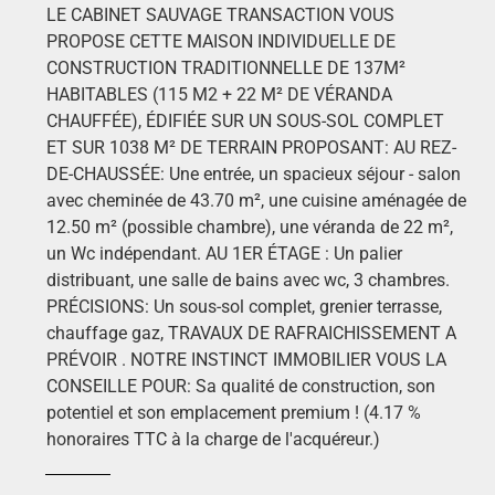
LE CABINET SAUVAGE TRANSACTION VOUS
PROPOSE CETTE MAISON INDIVIDUELLE DE
CONSTRUCTION TRADITIONNELLE DE 137M²
HABITABLES (115 M2 + 22 M² DE VÉRANDA
CHAUFFÉE), ÉDIFIÉE SUR UN SOUS-SOL COMPLET
ET SUR 1038 M² DE TERRAIN PROPOSANT: AU REZ-
DE-CHAUSSÉE: Une entrée, un spacieux séjour - salon
avec cheminée de 43.70 m², une cuisine aménagée de
12.50 m² (possible chambre), une véranda de 22 m²,
un Wc indépendant. AU 1ER ÉTAGE : Un palier
distribuant, une salle de bains avec wc, 3 chambres.
PRÉCISIONS: Un sous-sol complet, grenier terrasse,
chauffage gaz, TRAVAUX DE RAFRAICHISSEMENT A
PRÉVOIR . NOTRE INSTINCT IMMOBILIER VOUS LA
CONSEILLE POUR: Sa qualité de construction, son
potentiel et son emplacement premium ! (4.17 %
honoraires TTC à la charge de l'acquéreur.)