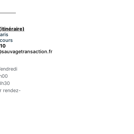
(itinéraire)
aris
cours
 10
sauvagetransaction.fr
Vendredi
2h00
18h30
r rendez-