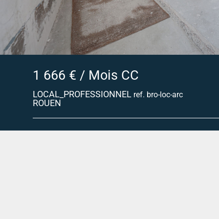
1 666 € / Mois CC
LOCAL_PROFESSIONNEL
ref. bro-loc-arc
ROUEN
Location pure rue Jeanne d'Arc à Rouen 108m2 - 5 ou 6 b