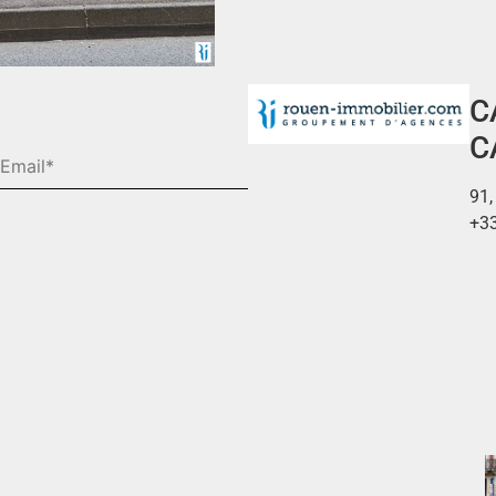
C
C
91,
+33