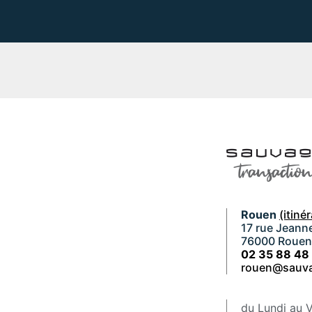
Rouen
(itinér
17 rue Jeanne
76000 Roue
02 35 88 48
rouen@sauva
du Lundi au 