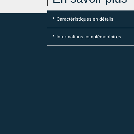
Caractéristiques en détails
Code postal :
76000
Informations complémentaires
Ville :
ROUEN
Eau froide: Individuelle
Type mandat :
Gestion
Référence :
bro-loc-arc
Dépôt de garantie :
3192 €
Montant des charges :
70 €
Honoraires de location :
3830.4 €
Modalité de règlement desdites ch