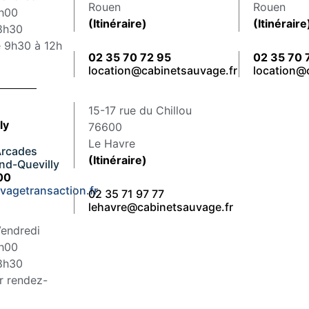
Rouen
Rouen
2h00
(Itinéraire)
(Itinéraire
18h30
 9h30 à 12h
02 35 70 72 95
02 35 70 
location@cabinetsauvage.fr
location@
15-17 rue du Chillou
ly
76600
Le Havre
Arcades
(Itinéraire)
nd-Quevilly
00
vagetransaction.fr
02 35 71 97 77
lehavre@cabinetsauvage.fr
Vendredi
2h00
18h30
r rendez-