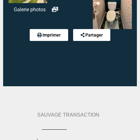
Galerie photos
Diagnostic de performance énergétique :
327 kWh
an/m².an
Indice d'émission de gaz à effet de serre :
10 kg
Imprimer
Partager
eqCO2/m².an
Estimation des dépenses annuelles :
min : 1530 € / an
-
max : 2110 € / an
SAUVAGE TRANSACTION