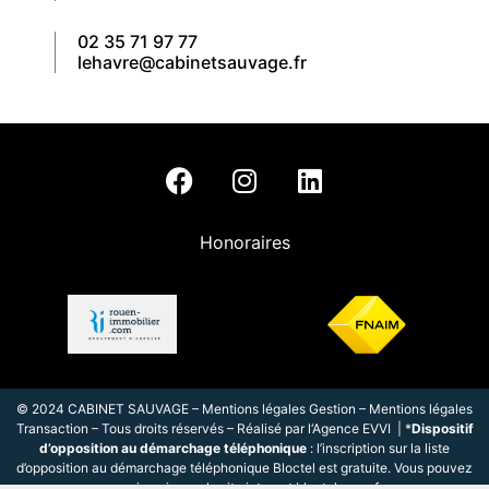
02 35 71 97 77
lehavre@cabinetsauvage.fr
Honoraires
© 2024 CABINET SAUVAGE –
Mentions légales Gestion
–
Mentions légales
Transaction
– Tous droits réservés – Réalisé par l
‘
Agence EVVI
| *
Dispositif
d’opposition au démarchage téléphonique
: l’inscription sur la liste
d’opposition au démarchage téléphonique Bloctel est gratuite. Vous pouvez
vous inscrire sur le site internet
bloctel.gouv.fr
.