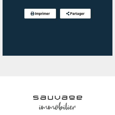
Estimation des dépenses annuelles :
min : 1300 € / an
-
max : 1820 € / an
Imprimer
Partager