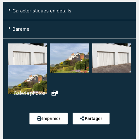
Caractéristiques en détails
Code postal :
76130
Barème
Ville :
MONT ST AIGNAN
Ouvrir le barème de l'agence
Type mandat :
Exclusif
Référence :
5782
Modalité de règlement desdites charges :
CHARGES FORFAITAIRE
Galerie photos
Imprimer
Partager