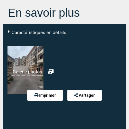
En savoir plus
Caractéristiques en détails
Code postal :
76100
Ville :
ROUEN
Type mandat :
Exclusif
Galerie photos
Référence :
1163
Dépôt de garantie :
60 €
Imprimer
Partager
Honoraires de location :
90 €
Modalité de règlement desdites charges :
PROVISION SUR CHARGE