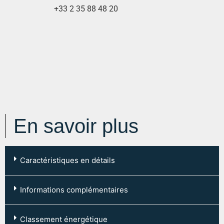
+33 2 35 88 48 20
En savoir plus
Caractéristiques en détails
Code postal :
76000
Informations complémentaires
Ville :
ROUEN
Type de chauffage: Individuel
Type mandat :
Simple
Classement énergétique