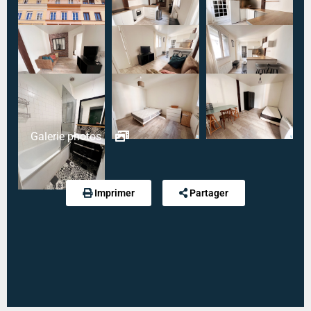
Chambre 2 :
13 m²
Salle de bains :
3.5 m²
wc :
1 m²
Type mandat :
Simple
Référence :
6367
Galerie photos
Modalité de règlement desdites charges :
CHARGES FORFAITAIRE
Imprimer
Partager
Diagnostic de performance énergétique :
192 kWh
an/m².an
Indice d'émission de gaz à effet de serre :
7 kg
eqCO2/m².an