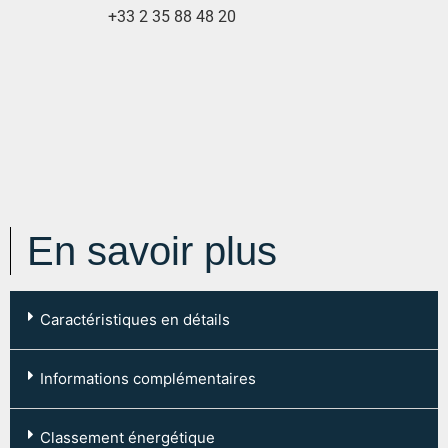
+33 2 35 88 48 20
En savoir plus
Caractéristiques en détails
Code postal :
76000
Informations complémentaires
Ville :
ROUEN
Type de chauffage: Individuel
Entrée :
5.37 m²
Classement énergétique