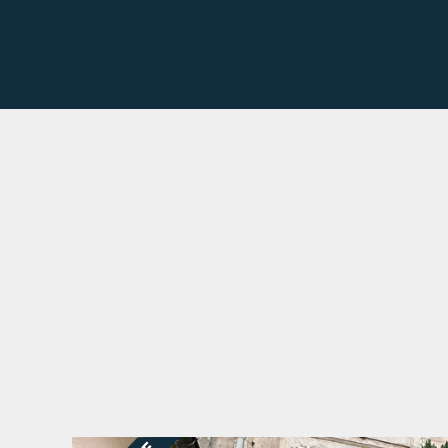
Diagnostic de performance énergét
Indice d'émission de gaz à effet de 
Estimation des dépenses annuelles 
min : 1470 € / an
-
max : 2040 € / 