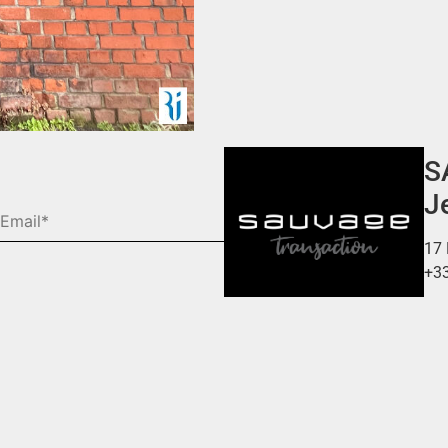
S
J
17 
+33