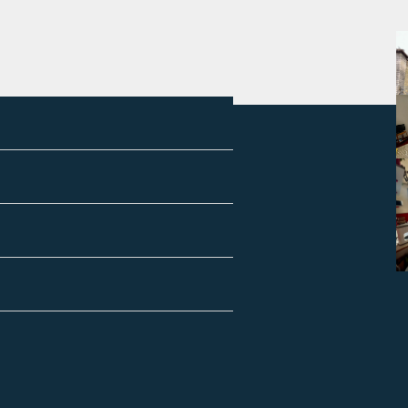
arges :
CHARGES FORFAITAIRE