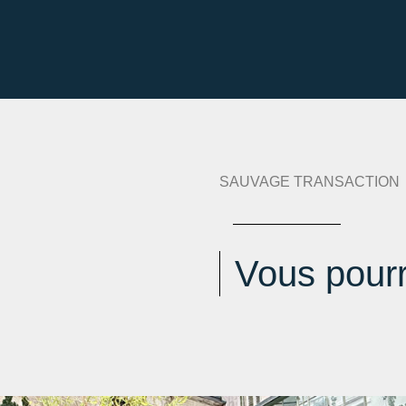
ique :
301 kWh an/m².an
serre :
66 kg eqCO2/m².an
:
an
SAUVAGE TRANSACTION
Vous pourr