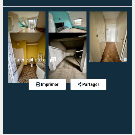
Entrée :
3.47 m²
Ouvrir le barème de l'agence
Salle de bains avec wc :
4.3 m²
Etage n° :
4
Ascenseur :
Oui
Type mandat :
Exclusif
Galerie photos
Référence :
5264
Modalité de règlement desdites charges :
CHARGES FORFAITAIRE
Imprimer
Partager
Diagnostic de performance énergétique :
223 kWh
an/m².an