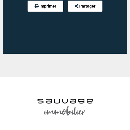
Palier :
4.57 m²
min : 3270 € / an
-
max : 4460 € / an
Imprimer
Partager
Chambre :
12.7 m²
Chambre :
16.2 m²
Dégagement :
3.43 m²
Salle de douche avec wc :
6.3 m²
Grenier :
Oui
Type mandat :
Simple
Référence :
5935
Modalité de règlement desdites charges :
CHARGES FORFAITAIRE