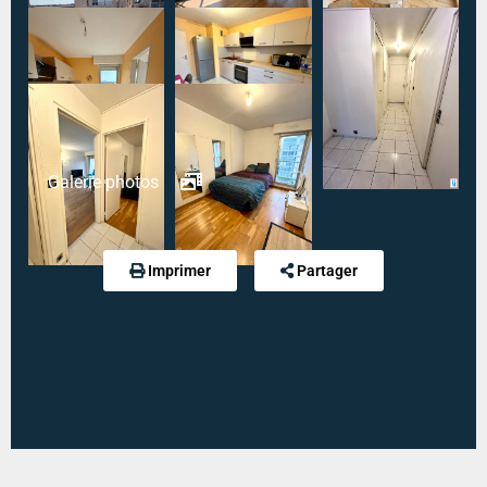
CHARGES FORFAITAIRE
Galerie photos
Imprimer
Partager
Diagnostic de performance énergétique :
311 kWh
an/m².an
Indice d'émission de gaz à effet de serre :
68 kg
eqCO2/m².an