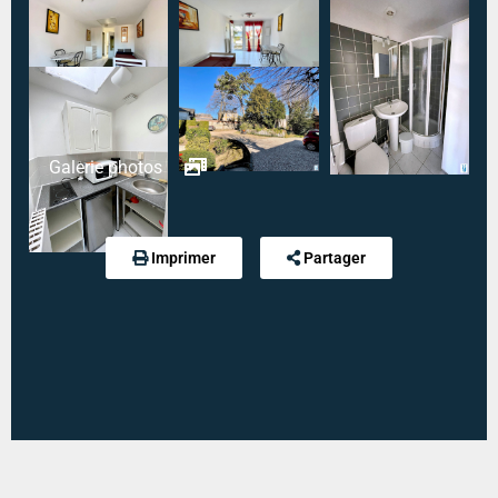
Type mandat :
Exclusif
Référence :
5342
Modalité de règlement desdites charges :
CHARGES FORFAITAIRE
Galerie photos
Imprimer
Partager
Diagnostic de performance énergétique :
230 kWh
an/m².an
Indice d'émission de gaz à effet de serre :
47 kg