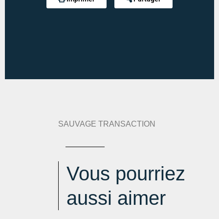
Diagnostic de performance énergétique :
226 kWh
an/m².an
Indice d'émission de gaz à effet de serre :
48 kg
eqCO2/m².an
Estimation des dépenses annuelles :
min : 1136 € / an
-
max : 1536 € / an
SAUVAGE TRANSACTION
Vous pourriez
aussi aimer