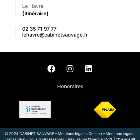
Le Havre
(Itinéraire)
02 35 71 97 77
lehavre@cabinetsauvage.fr
Honoraires
© 2024 CABINET SAUVAGE –
Mentions légales Gestion
–
Mentions légales
Transaction
– Tous droits réservés – Réalisé par l
‘
Agence EVVI
| *
Dispositif