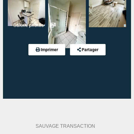
Galerie photos
Imprimer
Partager
Diagnostic de performance énergétique :
218.4
kWh an/m².an
Indice d'émission de gaz à effet de serre :
8.2 kg
eqCO2/m².an
SAUVAGE TRANSACTION
Estimation des dépenses annuelles :
min : 510 € / an
-
max : 700 € / an