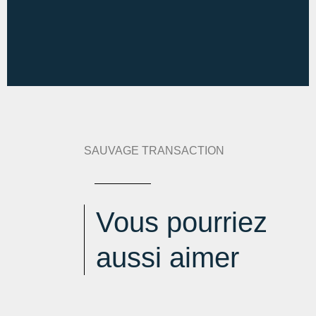
CHARGES FORFAITAIRE
Diagnostic de performance énergétique :
314 kWh
an/m².an
Indice d'émission de gaz à effet de serre :
67 kg
eqCO2/m².an
SAUVAGE TRANSACTION
Estimation des dépenses annuelles :
min : 1550 € / an
-
max : 2130 € / an
Vous pourriez
aussi aimer