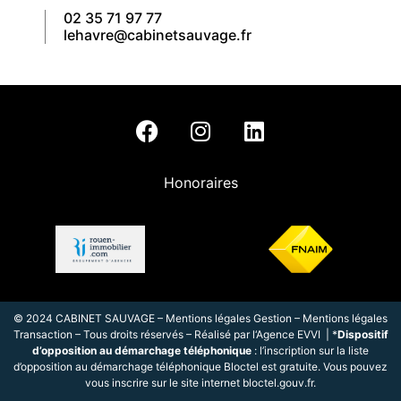
02 35 71 97 77
lehavre@cabinetsauvage.fr
Honoraires
© 2024 CABINET SAUVAGE –
Mentions légales Gestion
–
Mentions légales
Transaction
– Tous droits réservés – Réalisé par l
‘
Agence EVVI
| *
Dispositif
d’opposition au démarchage téléphonique
: l’inscription sur la liste
d’opposition au démarchage téléphonique Bloctel est gratuite. Vous pouvez
vous inscrire sur le site internet
bloctel.gouv.fr
.