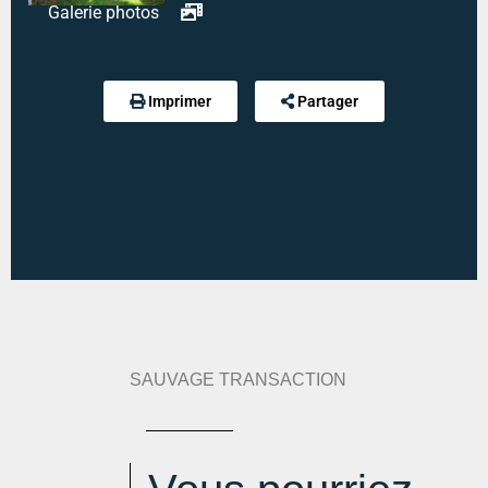
Salle de bains :
6 m²
Galerie photos
wc :
1.2 m²
Chambre 2 :
8.5 m²
Imprimer
Partager
Chambre 3 :
11.9 m²
Type mandat :
Exclusif
Référence :
1801
Modalité de règlement desdites charges :
CHARGES FORFAITAIRE
SAUVAGE TRANSACTION