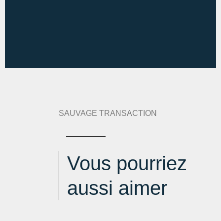
Diagnostic de performance énergétique :
234 kWh
an/m².an
Indice d'émission de gaz à effet de serre :
7 kg
eqCO2/m².an
Estimation des dépenses annuelles :
min : 710 € / an
-
max : 1020 € / an
SAUVAGE TRANSACTION
Vous pourriez
aussi aimer